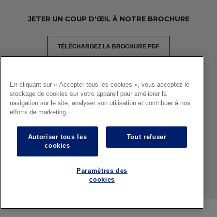
JETER UN COUP D'ŒIL À NOTRE BROCHURE
TÉLÉCHARGEZ LA BROCHURE PDF
En cliquant sur « Accepter tous les cookies », vous acceptez le
Copyright 2026 Glastetik
stockage de cookies sur votre appareil pour améliorer la
navigation sur le site, analyser son utilisation et contribuer à nos
Mentions légales
efforts de marketing.
Politique de confidentialité
Autoriser tous les
Tout refuser
Politique de cookies
cookies
FAQ
Paramètres des
cookies