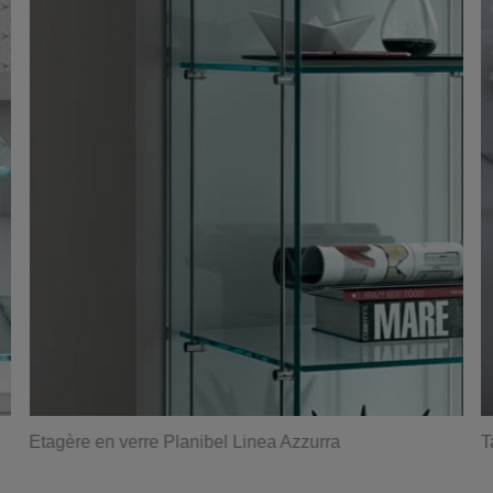
Etagère en verre Planibel Linea Azzurra
T