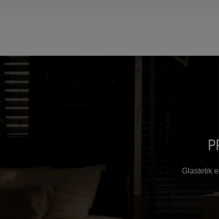
P
Glastetik 