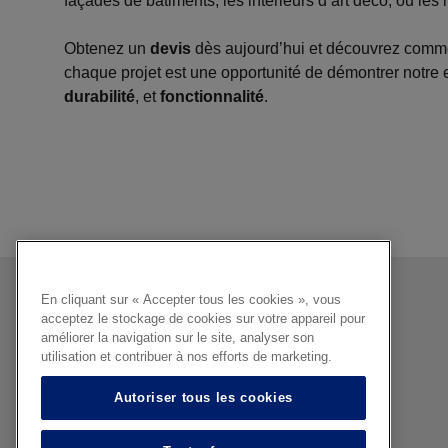
façades de bâtiments, les intérieurs d’art déco, ou les
Obtenez un
devis
dès aujourd’hui et découvrez comme
chaque projet est une opportunité de démontrer notre e
durabilité
, et
fonctionnalité
.
En cliquant sur « Accepter tous les cookies », vous
acceptez le stockage de cookies sur votre appareil pour
améliorer la navigation sur le site, analyser son
utilisation et contribuer à nos efforts de marketing.
Autoriser tous les cookies