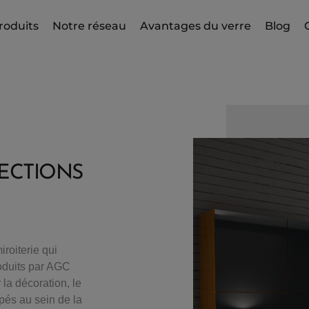
roduits
Notre réseau
Avantages du verre
Blog
ECTIONS
iroiterie qui
roduits par AGC
la décoration, le
upés au sein de la