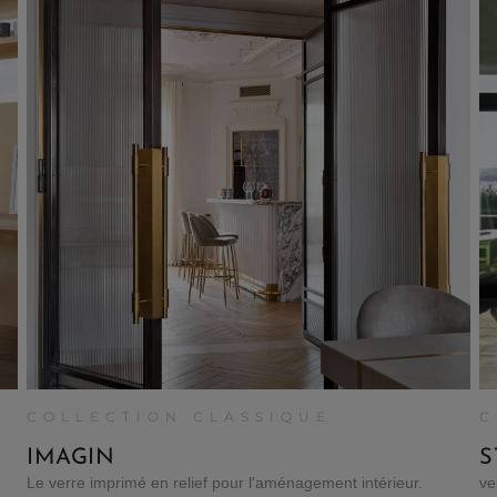
COLLECTION CLASSIQUE
C
IMAGIN
S
Le verre imprimé en relief pour l'aménagement intérieur.
ve