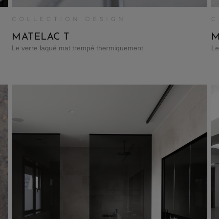
COLLECTION DESIGN
C
MATELAC T
M
Le verre laqué mat trempé thermiquement
Le