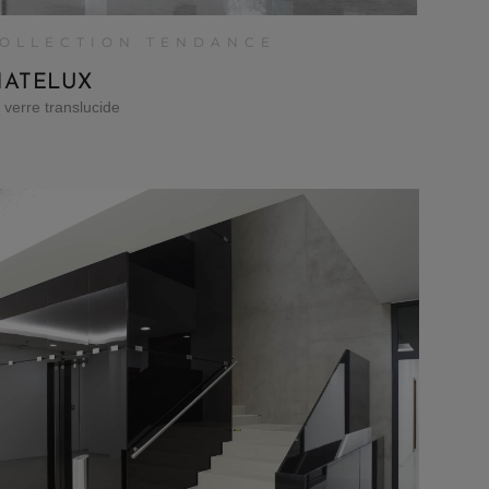
OLLECTION TENDANCE
ATELUX
 verre translucide