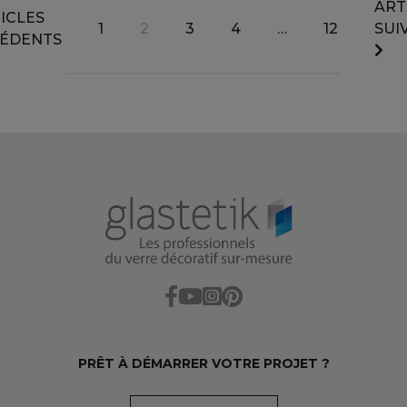
ART
ICLES
1
2
3
4
…
12
SUI
ÉDENTS
PRÊT À DÉMARRER VOTRE PROJET ?