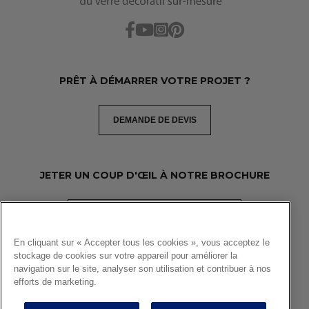
PRÊT À DÉMARRER VOTRE PROJET ?
DEMANDE DE DEVIS
JETER UN COUP D'ŒIL À NOTRE BROCHURE
TÉLÉCHARGEZ LA BROCHURE PDF
En cliquant sur « Accepter tous les cookies », vous acceptez le
stockage de cookies sur votre appareil pour améliorer la
navigation sur le site, analyser son utilisation et contribuer à nos
Copyright 2026 Glastetik
efforts de marketing.
Mentions légales